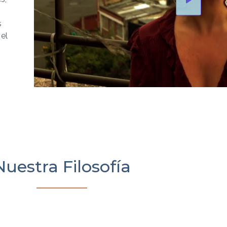
Play
s
 el
Nuestra Filosofía