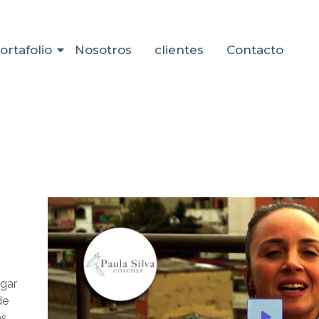
ortafolio
Nosotros
clientes
Contacto
egar
de
s,